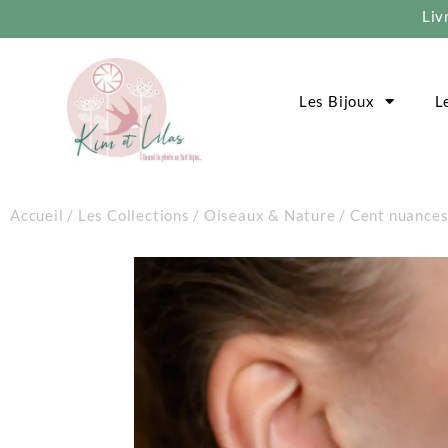
Liv
Les Bijoux
L
Accueil
/
Les Collections
/
Oiseaux & Nature
/
Cent nuances