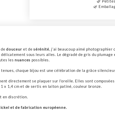
🌿 Petite
🌿 Emballa
e de
douceur
et de
sérénité
, j’ai beaucoup aimé photographier 
ui délicatement sous leurs ailes. Le dégradé de gris du plumage
utes les
nuances
possibles.
 tenues, chaque bijou est une célébration de la grâce silencieu
nent directement se plaquer sur l’oreille. Elles sont composée
1 x 1,4 cm et de sertis en laiton patiné, couleur bronze.
t en discrétion.
ickel et de fabrication européenne.