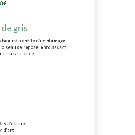
00
€
de gris
la
beauté subtile
d’un
plumage
l’oiseau se repose, enfouissant
ec sous son aile.
ies d’auteur
n d’art