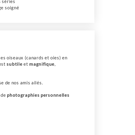
s séries
ge soigné
ces oiseaux (canards et oies) en
 est
subtile
et
magnifique
,
se de nos amis ailés.
s de
photographies personnelles