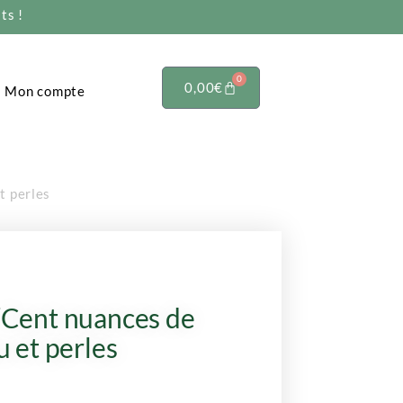
ts !
0
0,00
€
Mon compte
t perles
 ‘Cent nuances de
u et perles